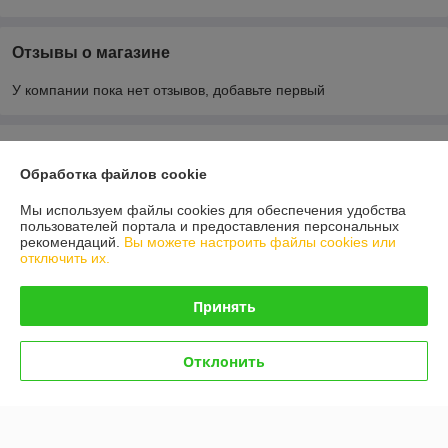
Отзывы о магазине
У компании пока нет отзывов, добавьте первый
О нас
Обработка файлов cookie
Контакты
Мы используем файлы cookies для обеспечения удобства
пользователей портала и предоставления персональных
рекомендаций.
Вы можете настроить файлы cookies или
Доставка и оплата
отключить их.
График работы
Принять
Полная версия сайта
Отклонить
Политика обработки cookies
Сайт создан на платформе Deal.by