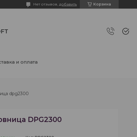
Нет отзывов,
добавить
Корзина
FT
тавка и оплата
ица dpg2300
овница DPG2300