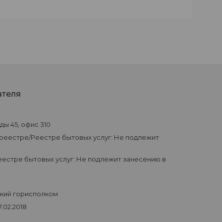
ателя
еды 45, офис 310
 реестре/Реестре бытовых услуг: Не подлежит
естре бытовых услуг: Не подлежит занесению в
ский горисполком
.02.2018