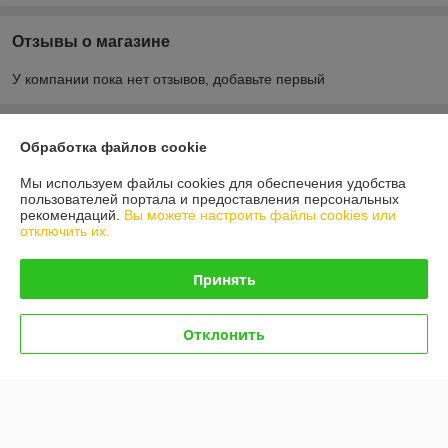
Отзывы о магазине
У компании пока нет отзывов, добавьте первый
О нас
Обработка файлов cookie
Мы используем файлы cookies для обеспечения удобства
Контакты
пользователей портала и предоставления персональных
рекомендаций.
Вы можете настроить файлы cookies или
отключить их.
Доставка и оплата
Принять
График работы
Полная версия сайта
Отклонить
Политика обработки cookies
Сайт создан на платформе Deal.by