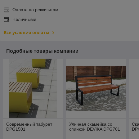
Оплата по реквизитам
Наличными
Все условия оплаты
Подобные товары компании
Современный табурет
Уличная скамейка со
Ск
DPG1501
спинкой DEVIKA DPG701
DP