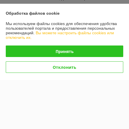
Обработка файлов cookie
О нас
Мы используем файлы cookies для обеспечения удобства
пользователей портала и предоставления персональных
Контакты
рекомендаций.
Вы можете настроить файлы cookies или
отключить их.
Доставка и оплата
Принять
График работы
Отклонить
Полная версия сайта
Политика обработки cookies
Сайт создан на платформе Deal.by