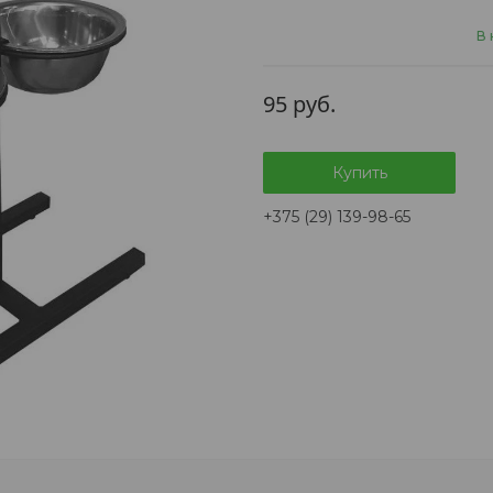
В 
95
руб.
Купить
+375 (29) 139-98-65