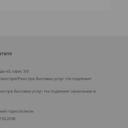
ателя
еды 45, офис 310
 реестре/Реестре бытовых услуг: Не подлежит
естре бытовых услуг: Не подлежит занесению в
ский горисполком
.02.2018