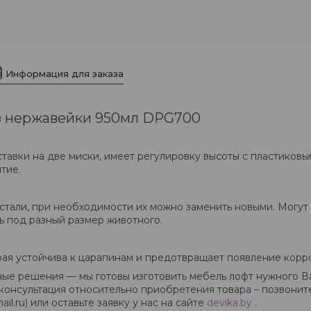
Информация для заказа
из нержавейки 950мл DPG700
ставки на две миски, имеет регулировку высоты с пластиков
тие.
тали, при необходимости их можно заменить новыми. Могут 
 под разный размер животного.
рая устойчива к царапинам и предотвращает появление корр
е решения — мы готовы изготовить мебель лофт нужного Вам
консультация относительно приобретения товара – позвонит
ail.ru) или оставьте заявку у нас на сайте
devika.by
.