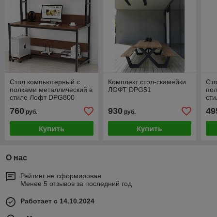
Стол компьютерный с
Комплект стол-скамейки
Ст
полками металлический в
ЛОФТ DPG51
пол
стиле Лофт DPG800
ст
760
930
49
руб.
руб.
Купить
Купить
О нас
Рейтинг не сформирован
Менее 5 отзывов за последний год
Работает с 14.10.2024