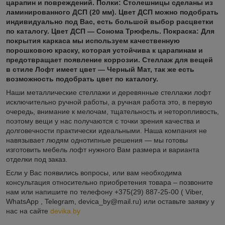
царапин и повреждений.
Полки:
Столешницы сделаны из
ламинированного ДСП (20 мм). Цвет ДСП можно подобрать
индивидуально под Вас, есть большой выбор расцветки
по каталогу.
Цвет ДСП — Сонома Трюфель.
Покраска:
Для
покрытия каркаса мы используем качественную
порошковою краску, которая устойчива к царапинам и
предотвращает появление коррозии.
Стеллаж для вещей
в стиле Лофт
имеет цвет —
Черный Мат
, так же есть
возможность подобрать цвет по каталогу.
Наши металлические стеллажи и деревянные стеллажи лофт
исключительно ручной работы, а ручная работа это, в первую
очередь, внимание к мелочам, тщательность и неторопливость,
поэтому вещи у нас получаются с точки зрения качества и
долговечности практически идеальными. Наша компания не
навязывает людям однотипные решения — мы готовы
изготовить мебель лофт нужного Вам размера и варианта
отделки под заказ.
Если у Вас появились вопросы, или вам необходима
консультация относительно приобретения товара – позвоните
нам или напишите по телефону +375(29) 887-25-00 ( Viber,
WhatsApp , Telegram, devica_by@mail.ru) или оставьте заявку у
нас на сайте
devika.by
.