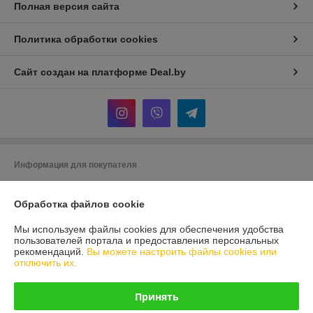
Полная версия сайта
Политика обработки cookies
Сайт создан на платформе Deal.by
Информация для покупателя
Юридическое лицо:
ООО "ДэвиПромГрупп"
220113, г. Минск, ул. Леонида Беды 45, офис 310
Обработка файлов cookie
Регистрационный номер ЕГР: 193042313
Мы используем файлы cookies для обеспечения удобства
пользователей портала и предоставления персональных
УНП: 193042313
рекомендаций.
Вы можете настроить файлы cookies или
отключить их.
Регистрационный орган: Минский горисполком
Дата регистрации компании: 27.02.2018
Принять