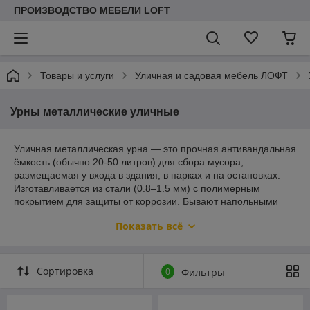
ПРОИЗВОДСТВО МЕБЕЛИ LOFT
Товары и услуги
Уличная и садовая мебель ЛОФТ
Урны металлические уличные
Уличная металлическая урна — это прочная антивандальная
ёмкость (обычно 20-50 литров) для сбора мусора,
размещаемая у входа в здания, в парках и на остановках.
Изготавливается из стали (0.8–1.5 мм) с полимерным
покрытием для защиты от коррозии. Бывают напольными
или бетонируемыми, часто с поворотным механизмом для
Показать всё
очистки.
Основные характеристики и особенности:
Материал:
Сталь, покрытая порошковой краской
Сортировка
0
Фильтры
(цвет по RAL), устойчива к осадкам и механическим
воздействиям.