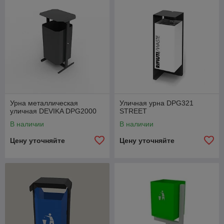
Типы конструкций:
Опрокидывающиеся
(поворотные), стационарные, с крышкой-пепельницей
или без нее.
Объем:
Самые распространенные модели имеют
вместимость от 15 до 50 литров.
Установка:
Крепление осуществляется на анкерные
болты к твердому покрытию или бетонируется в грунт.
Урна металлическая
Уличная урна DPG321
уличная DEVIKA DPG2000
STREET
В наличии
В наличии
Цену уточняйте
Цену уточняйте