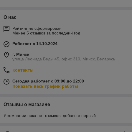
Основные характеристики и особенности:
Материал:
Сталь, покрытая порошковой краской
О нас
(цвет по RAL), устойчива к осадкам и механическим
воздействиям.
Рейтинг не сформирован
Менее 5 отзывов за последний год
Типы конструкций:
Опрокидывающиеся
(поворотные), стационарные, с крышкой-пепельницей
Работает с 14.10.2024
или без нее.
Объем:
Самые распространенные модели имеют
г. Минск
вместимость от 15 до 50 литров.
улица Леонида Беды 45, офис 310, Минск, Беларусь
Установка:
Крепление осуществляется на анкерные
Контакты
болты к твердому покрытию или бетонируется в грунт.
Сегодня работает с 09:00 до 22:00
Показать весь график работы
Отзывы о магазине
У компании пока нет отзывов, добавьте первый